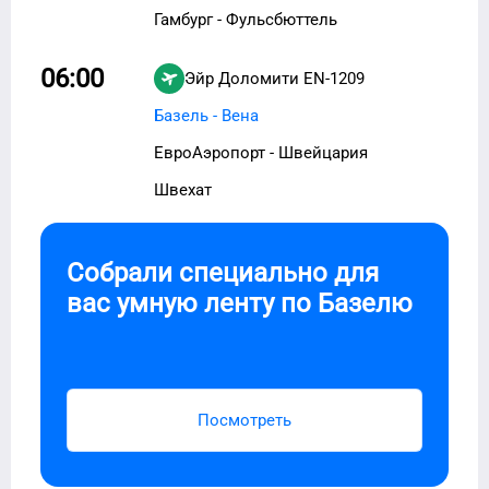
Гамбург - Фульсбюттель
06:00
Эйр Доломити
EN-1209
Базель - Вена
ЕвроАэропорт - Швейцария
Швехат
Собрали специально для
вас умную ленту по
Базелю
Посмотреть