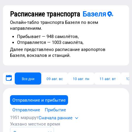
Расписание транспорта
Базеля
Онлайн-табло транспорта
Базеля
по всем
направлениям.
Прибывает —
948 самолётов,
Отправляется —
1003 самолёта,
Далее представлено расписание
аэропортов
Базеля
, вокзалов и станций.
Все дни
09 авг. вс
10 авг. пн
11 авг. вт
12 
Отправление и прибытие
Отправление
Прибытие
1951
маршрут
Сначала ранние
Указано местное время