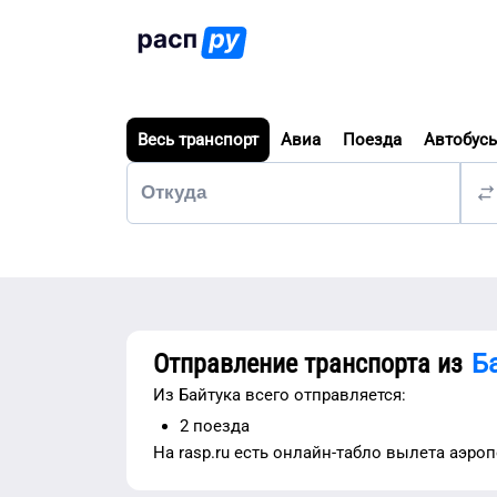
Весь транспорт
Авиа
Поезда
Автобус
Отправление транспорта из
Б
Из
Байтука
всего отправляется:
2
поезда
На rasp.ru есть
онлайн-табло вылета аэро