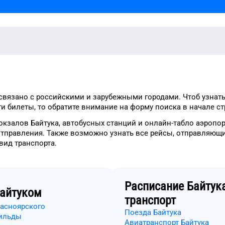
связано с российскими и зарубежными городами.
Чтоб узнат
и билеты, то
обратите внимание на форму
поиска в начале с
окзалов
Байтука
, автобусных станций и онлайн-табло
аэропор
отправления.
Также возможно узнать
все рейсы, отправляющи
вид транспорта
.
Расписание
Байтук
айтуком
транспорт
расноярского
Поезда Байтука
Шильды
Авиатранспорт Байтука