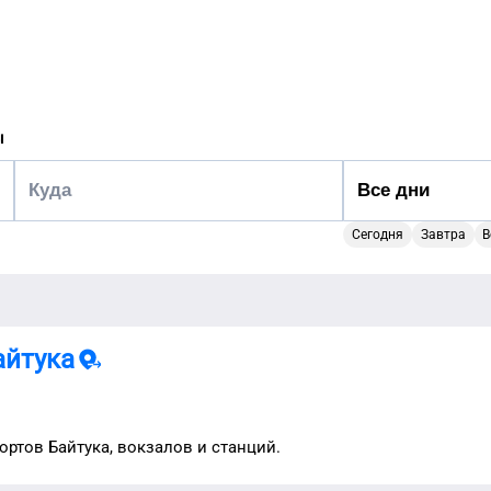
ы
Сегодня
Завтра
В
айтука
портов
Байтука
, вокзалов и станций.