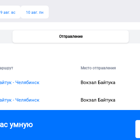
9 авг. вс
10 авг. пн
Отправление
аршрут
Место отправления
айтук - Челябинск
Вокзал Байтука
айтук - Челябинск
Вокзал Байтука
вас умную