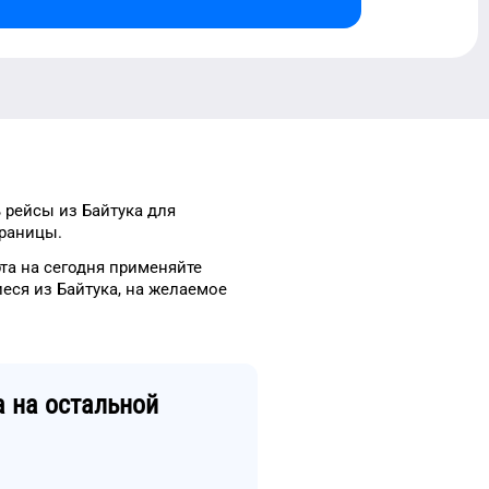
ь рейсы
из
Байтука
для
траницы.
та
на сегодня
применяйте
еся из
Байтука
, на
желаемое
а
на остальной