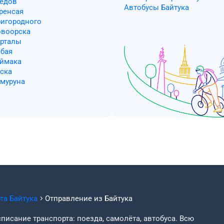
редов
Автобусы Байтука
ренсая
ригородного
овоорска
арталы
ибая
аймака
рска
кмуруна
рта
Байтука
Отправление из
Байтука
писание транспорта: поезда, самолёта, автобуса. Всю