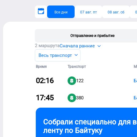
Все дни
07 авг. пт
08 авг. сб
0
Отправление и прибытие
2
маршрута
Сначала ранние
Весь транспорт
Время
Транспорт
М
02:16
122
Б
17:45
380
Б
Собрали специально для 
ленту по
Байтуку