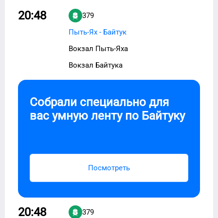
20:48
379
Пыть-Ях - Байтук
Вокзал Пыть-Яха
Вокзал Байтука
Собрали специально для
вас умную ленту по
Байтуку
Посмотреть
20:48
379