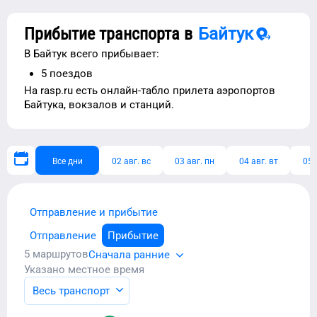
Прибытие транспорта в
Байтук
В
Байтук
всего прибывает:
5
поездов
На rasp.ru есть
онлайн-табло прилета аэропортов
Байтука
, вокзалов и станций.
Все дни
02 авг. вс
03 авг. пн
04 авг. вт
05 
Отправление и прибытие
Отправление
Прибытие
5
маршрутов
Сначала ранние
Указано местное время
Весь транспорт