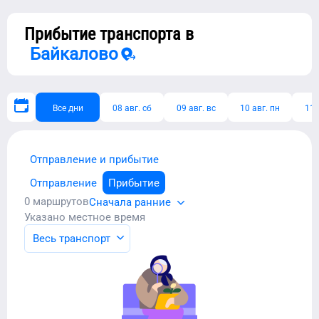
Прибытие транспорта в
Байкалово
Все дни
08 авг. сб
09 авг. вс
10 авг. пн
11 
Отправление и прибытие
Отправление
Прибытие
0
маршрутов
Сначала ранние
Указано местное время
Весь транспорт