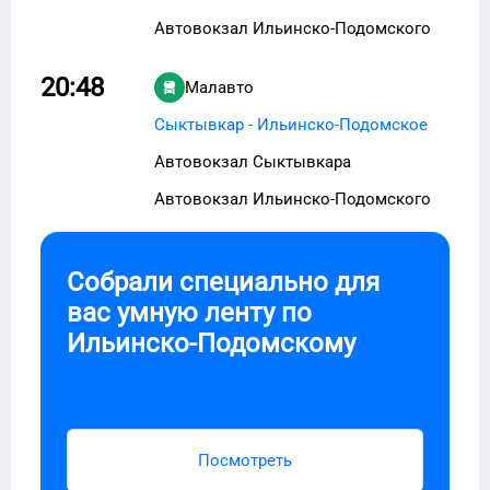
Автовокзал Ильинско-Подомского
20:48
Малавто
Сыктывкар - Ильинско-Подомское
Автовокзал Сыктывкара
Автовокзал Ильинско-Подомского
Собрали специально для
вас умную ленту по
Ильинско-Подомскому
Посмотреть