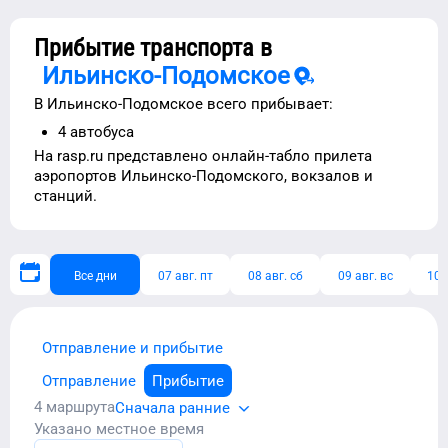
Прибытие транспорта в
Ильинско-Подомское
В
Ильинско-Подомское
всего прибывает:
4
автобуса
На rasp.ru представлено
онлайн-табло прилета
аэропортов
Ильинско-Подомского
, вокзалов и
станций.
Все дни
07 авг. пт
08 авг. сб
09 авг. вс
10 
Отправление и прибытие
Отправление
Прибытие
4
маршрута
Сначала ранние
Указано местное время