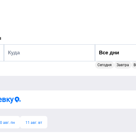
ы
Сегодня
Завтра
В
евку
0 авг. пн
11 авг. вт