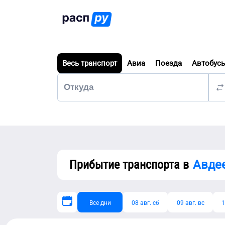
Весь транспорт
Авиа
Поезда
Автобус
Прибытие транспорта в
Авде
Все дни
08 авг. сб
09 авг. вс
1