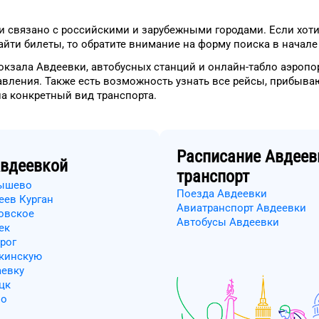
и
связано с российскими и зарубежными городами.
Если хоти
йти билеты, то
обратите внимание на форму
поиска в начале
окзала
Авдеевки
, автобусных станций и онлайн-табло
аэропо
авления.
Также есть возможность узнать
все рейсы, прибыва
на конкретный
вид транспорта
.
Расписание
Авдеев
вдеевкой
транспорт
бышево
Поезда Авдеевки
еев Курган
Авиатранспорт Авдеевки
овское
Автобусы Авдеевки
ек
рог
якинскую
аевку
цк
во