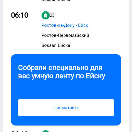
06:10
231
Ростов-на-Дону - Ейск
Ростов-Первомайский
Вокзал Ейска
Собрали специально для
вас умную ленту по
Ейску
Посмотреть