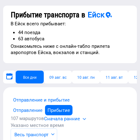
Прибытие транспорта в
Ейск
В
Ейск
всего прибывает:
44
поезда
63
автобуса
Ознакомьтесь ниже с
онлайн-табло прилета
аэропортов
Ейска
, вокзалов и станций.
Все дни
09 авг. вс
10 авг. пн
11 авг. вт
12 
Отправление и прибытие
Отправление
Прибытие
107
маршрутов
Сначала ранние
Указано местное время
Весь транспорт