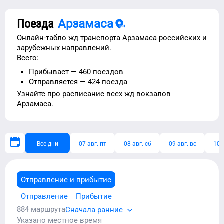
Поезда
Арзамаса
Онлайн-табло жд транспорта
Арзамаса
российских и
зарубежных направлений.
Всего:
Прибывает —
460
поездов
Отправляется —
424
поезда
Узнайте про расписание
всех жд вокзалов
Арзамаса
.
Все дни
07 авг. пт
08 авг. сб
09 авг. вс
10 
Отправление и прибытие
Отправление
Прибытие
884
маршрута
Сначала ранние
Указано местное время