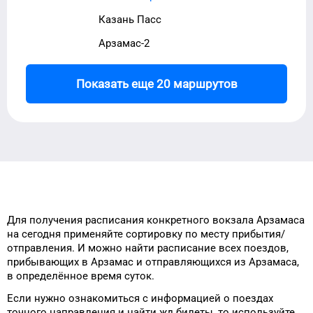
Казань Пасс
Арзамас-2
Показать еще 20 маршрутов
Для получения расписания
конкретного
вокзала
Арзамаса
на сегодня
применяйте сортировку
по месту прибытия/
отправления.
И можно найти
расписание всех поездов,
прибывающих в
Арзамас
и отправляющихся из
Арзамаса
,
в определённое время
суток
.
Если нужно ознакомиться с информацией
о поездах
точного
направления и
найти жд билеты, то
используйте