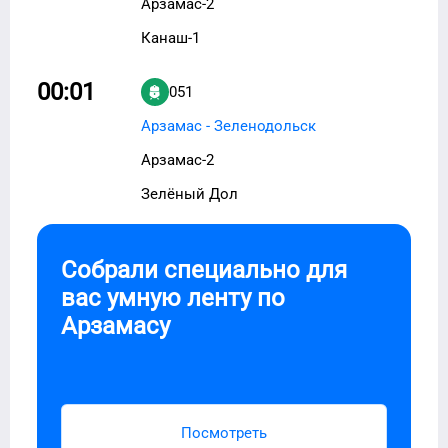
Арзамас-2
Канаш-1
00:01
051
Арзамас - Зеленодольск
Арзамас-2
Зелёный Дол
Собрали специально для
вас умную ленту по
Арзамасу
Посмотреть