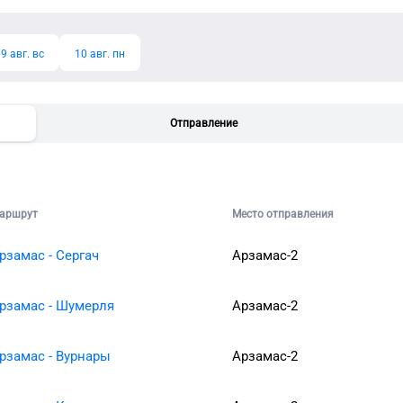
9 авг. вс
10 авг. пн
Отправление
аршрут
Место отправления
рзамас - Сергач
Арзамас-2
рзамас - Шумерля
Арзамас-2
рзамас - Вурнары
Арзамас-2