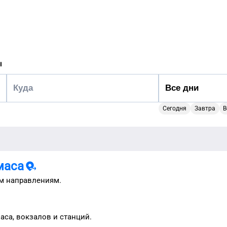
ы
Сегодня
Завтра
В
маса
м направлениям.
аса
, вокзалов и станций.