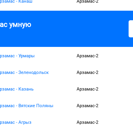
рзамас - Канаш
Арзамас-2
вас умную
рзамас - Урмары
Арзамас-2
рзамас - Зеленодольск
Арзамас-2
рзамас - Казань
Арзамас-2
рзамас - Вятские Поляны
Арзамас-2
рзамас - Агрыз
Арзамас-2