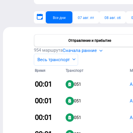
Все дни
07 авг. пт
08 авг. сб
0
Отправление и прибытие
954
маршрута
Сначала ранние
Весь транспорт
Время
Транспорт
М
00:01
051
А
00:01
051
А
00:01
051
А