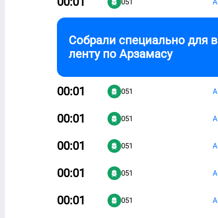
00:01
051
А
Собрали специально для 
ленту по
Арзамасу
00:01
051
А
00:01
051
А
00:01
051
А
00:01
051
А
00:01
051
А