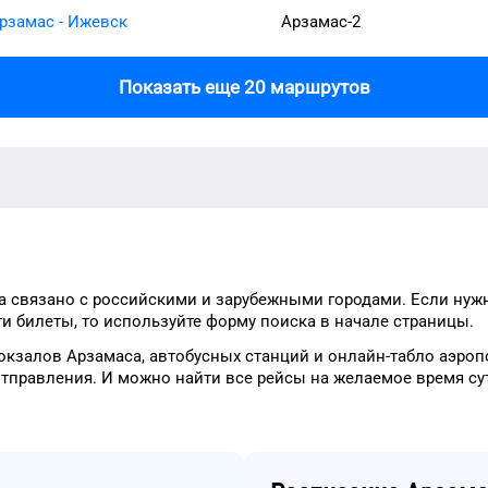
рзамас - Ижевск
Арзамас-2
Показать еще 20 маршрутов
а
связано с российскими и зарубежными городами.
Если нуж
ти
билеты, то
используйте форму
поиска в начале страницы.
окзалов
Арзамаса
, автобусных станций и онлайн-табло
аэроп
отправления.
И можно найти
все рейсы на
желаемое
время
су