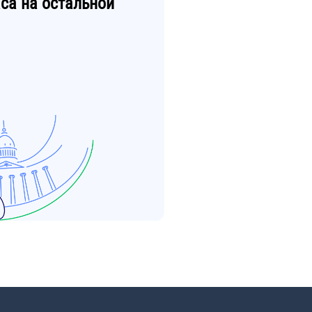
са
на остальной