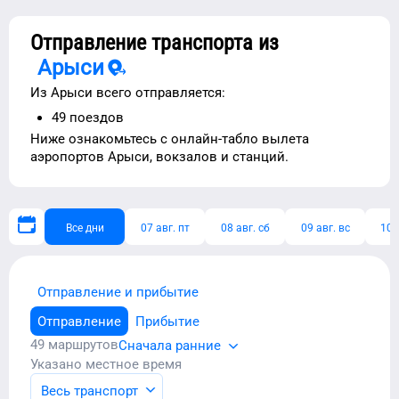
Отправление транспорта из
Арыси
Из
Арыси
всего отправляется:
49
поездов
Ниже ознакомьтесь с
онлайн-табло вылета
аэропортов
Арыси
, вокзалов и станций.
Все дни
07 авг. пт
08 авг. сб
09 авг. вс
10 
Отправление и прибытие
Отправление
Прибытие
49
маршрутов
Сначала ранние
Указано местное время
Весь транспорт