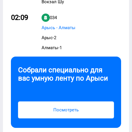
Вокзал Шу
02:09
034
Арысь - Алматы
Арыс-2
Алматы-1
Собрали специально для
вас умную ленту по
Арыси
Посмотреть