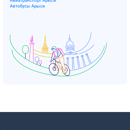
Авиатранспорт Арыси
Автобусы Арыси