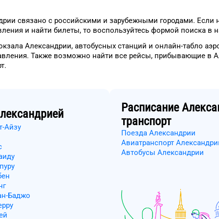
дрии
связано с российскими и зарубежными городами.
Если 
ления и найти билеты, то
воспользуйтесь формой
поиска в н
окзала
Александрии
, автобусных станций и онлайн-табло
аэр
авления.
Также возможно найти
все рейсы, прибывающие в
А
рт
.
Расписание
Алекса
лександрией
транспорт
т-Айзу
Поезда Александрии
Авиатранспорт Александри
с
Автобусы Александрии
аиду
пуру
бен
нг
ан-Баджо
ерру
ей