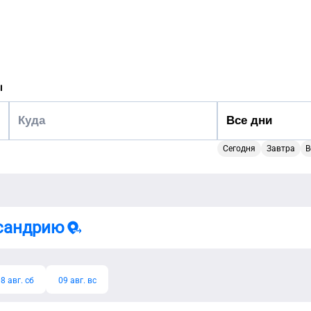
ы
Сегодня
Завтра
В
сандрию
8 авг. сб
09 авг. вс