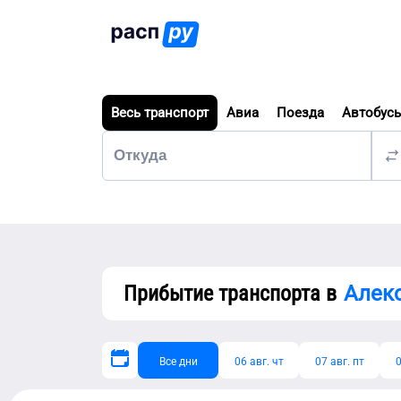
Весь транспорт
Авиа
Поезда
Автобус
Прибытие транспорта в
Алек
Все дни
06 авг. чт
07 авг. пт
0