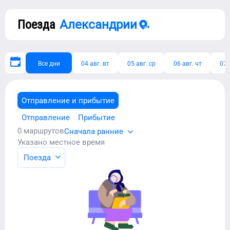
Поезда
Александрии
Все дни
04 авг. вт
05 авг. ср
06 авг. чт
07 
Отправление и прибытие
Отправление
Прибытие
0
маршрутов
Сначала ранние
Указано местное время
Поезда