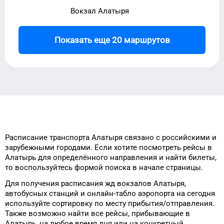
Вокзал Алатыря
Показать еще 20 маршрутов
Расписание транспорта
Алатыря
связано с российскими и
зарубежными городами.
Если хотите посмотреть рейсы
в
Алатырь
для
определённого
направления и найти билеты,
то
воспользуйтесь формой
поиска в начале страницы.
Для получения расписания жд
вокзалов
Алатыря
,
автобусных станций и онлайн-табло
аэропорта
на сегодня
используйте сортировку
по месту прибытия/отправления.
Также возможно найти
все рейсы, прибывающие в
Алатырь
, на
любое
время
дня
или на конкретный