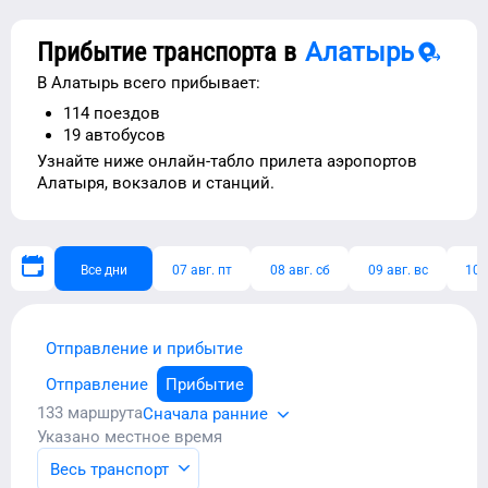
Прибытие транспорта в
Алатырь
В
Алатырь
всего прибывает:
114
поездов
19
автобусов
Узнайте ниже
онлайн-табло прилета аэропортов
Алатыря
, вокзалов и станций.
Все дни
07 авг. пт
08 авг. сб
09 авг. вс
10 
Отправление и прибытие
Отправление
Прибытие
133
маршрута
Сначала ранние
Указано местное время
Весь транспорт