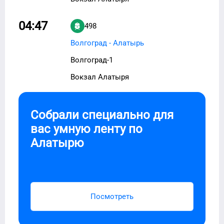
04:47
498
Волгоград - Алатырь
Волгоград-1
Вокзал Алатыря
Собрали специально для
вас умную ленту по
Алатырю
Посмотреть