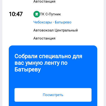
Автостанция
10:47
ТК С-Путник
Чебоксары - Батырево
Автовокзал Центральный
Автостанция
Собрали специально для
вас умную ленту по
Батыреву
Посмотреть