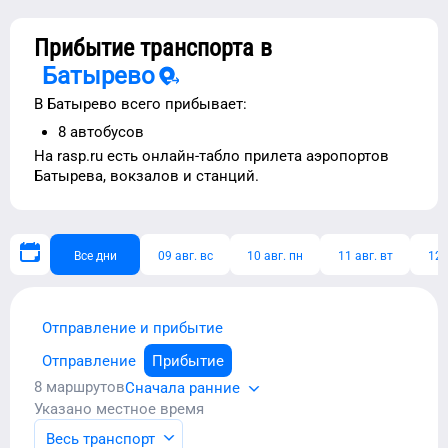
Прибытие транспорта в
Батырево
В
Батырево
всего прибывает:
8
автобусов
На rasp.ru есть
онлайн-табло прилета аэропортов
Батырева
, вокзалов и станций.
Все дни
09 авг. вс
10 авг. пн
11 авг. вт
12 
Отправление и прибытие
Отправление
Прибытие
8
маршрутов
Сначала ранние
Указано местное время
Весь транспорт