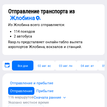
Отправление транспорта из
Жлобина
Из
Жлобина
всего отправляется:
114
поездов
2
автобуса
Rasp.ru предсталвяет
онлайн-табло вылета
аэропортов
Жлобина
, вокзалов и станций.
Все дни
02 авг. вс
03 авг. пн
04 авг. вт
05 
Отправление и прибытие
Отправление
Прибытие
116
маршрутов
Сначала ранние
Указано местное время