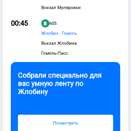
Вокзал Муляровки
00:45
605
Жлобин - Гомель
Вокзал Жлобина
Гомель-Пасс.
Собрали специально для
вас умную ленту по
Жлобину
Посмотреть