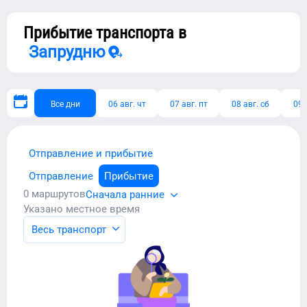
Прибытие транспорта в
Запрудню
Все дни
06 авг. чт
07 авг. пт
08 авг. сб
09 
Отправление и прибытие
Отправление
Прибытие
0
маршрутов
Сначала ранние
Указано местное время
Весь транспорт