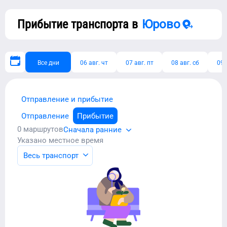
Прибытие транспорта в
Юрово
Все дни
06 авг. чт
07 авг. пт
08 авг. сб
09 
Отправление и прибытие
Отправление
Прибытие
0
маршрутов
Сначала ранние
Указано местное время
Весь транспорт