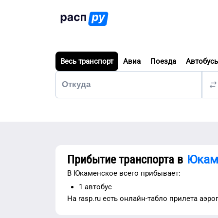
Весь транспорт
Авиа
Поезда
Автобус
Прибытие транспорта в
Юкам
В
Юкаменское
всего прибывает:
1
автобус
На rasp.ru есть
онлайн-табло прилета аэро