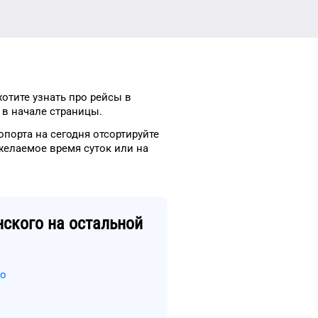
хотите узнать про рейсы
в
в начале страницы.
опорта
на сегодня
отсортируйте
желаемое
время
суток
или на
ского
на остальной
го