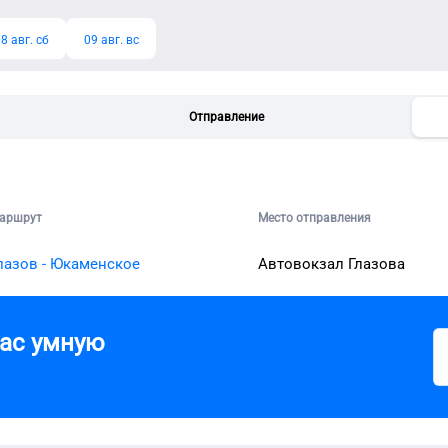
8 авг. сб
09 авг. вс
Отправление
аршрут
Место отправления
лазов - Юкаменское
Автовокзал Глазова
вас умную