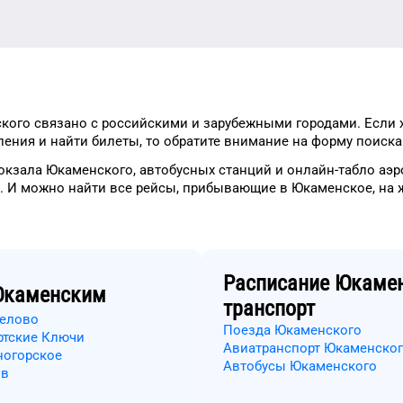
кого
связано с российскими и зарубежными городами.
Если 
ения и найти билеты, то
обратите внимание на форму
поиска 
окзала
Юкаменского
, автобусных станций и онлайн-табло
аэр
.
И можно найти
все рейсы, прибывающие в
Юкаменское
, на
Расписание
Юкамен
каменским
транспорт
оелово
Поезда Юкаменского
ртские Ключи
Авиатранспорт Юкаменско
ногорское
Автобусы Юкаменского
ов