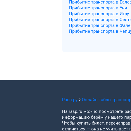
Прибытие транспорта в Бале
Прибытие транспорта в Уни
Прибытие транспорта в Игру
Прибытие транспорта в Селт
Прибытие транспорта в Фалё
Прибытие транспорта в Чепц
Расп.ру
Онлайн-табло транспо
На rasp.ru можно посмотреть рас
информацию берём у нашего пар
Чтобы купить билет, перенаправи
отличаться — она не учитывает 