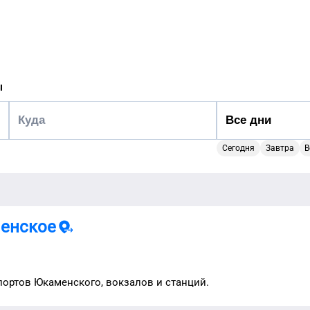
ы
Сегодня
Завтра
В
енское
портов
Юкаменского
, вокзалов и станций.