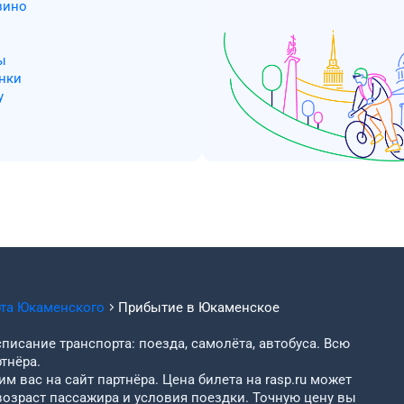
зино
ы
нки
у
рта
Юкаменского
Прибытие в
Юкаменское
писание транспорта: поезда, самолёта, автобуса. Всю
тнёра.
м вас на сайт партнёра. Цена билета на rasp.ru может
возраст пассажира и условия поездки. Точную цену вы