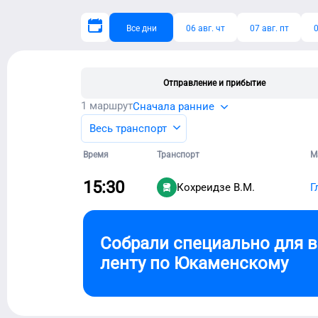
Все дни
06 авг. чт
07 авг. пт
0
Отправление и прибытие
1
маршрут
Сначала ранние
Весь транспорт
Время
Транспорт
М
15:30
Кохреидзе В.М.
Г
Собрали специально для 
ленту по
Юкаменскому