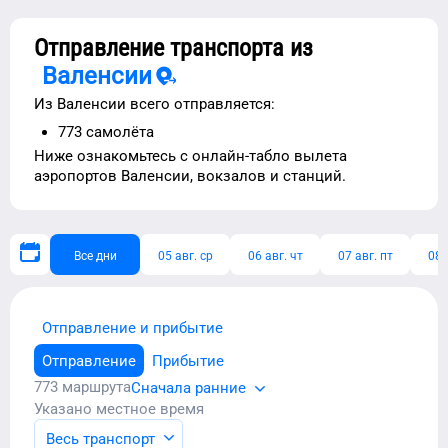
Отправление транспорта из
Валенсии
Из
Валенсии
всего отправляется:
773
самолёта
Ниже ознакомьтесь с
онлайн-табло вылета
аэропортов
Валенсии
, вокзалов и станций.
Все дни
05 авг. ср
06 авг. чт
07 авг. пт
08 
Отправление и прибытие
Отправление
Прибытие
773
маршрута
Сначала ранние
Указано местное время
Весь транспорт