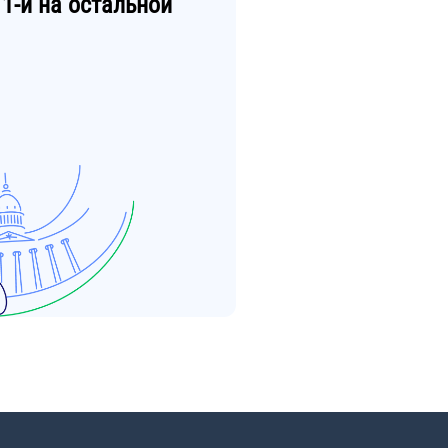
1-й
на остальной