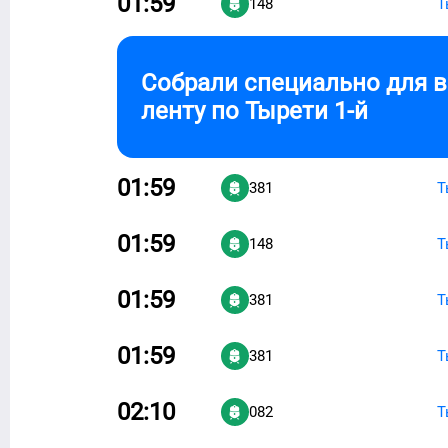
01:59
148
Т
Собрали специально для 
ленту по
Тырети 1-й
01:59
381
Т
01:59
148
Т
01:59
381
Т
01:59
381
Т
02:10
082
Т