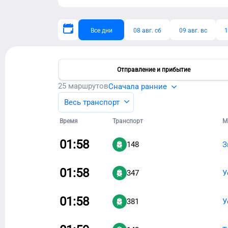
Все дни
08 авг. сб
09 авг. вс
1
Отправление и прибытие
25
маршрутов
Сначала ранние
Весь транспорт
Время
Транспорт
М
01:58
148
З
01:58
347
У
01:58
381
У