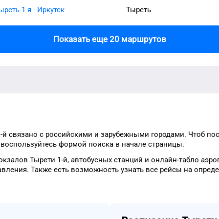
ыреть 1-я - Иркутск
Тыреть
Показать еще 20 маршрутов
-й
связано с российскими и зарубежными городами.
Чтоб по
о
воспользуйтесь формой
поиска в начале страницы.
окзалов
Тырети 1-й
, автобусных станций и онлайн-табло
аэро
авления.
Также есть возможность узнать
все рейсы на
опред