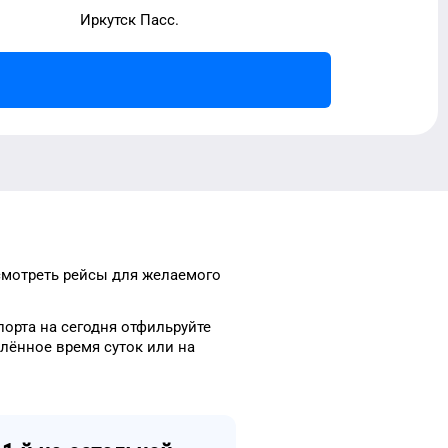
Иркутск Пасс.
смотреть рейсы
для
желаемого
порта
на сегодня
отфильруйте
елённое
время
суток
или на