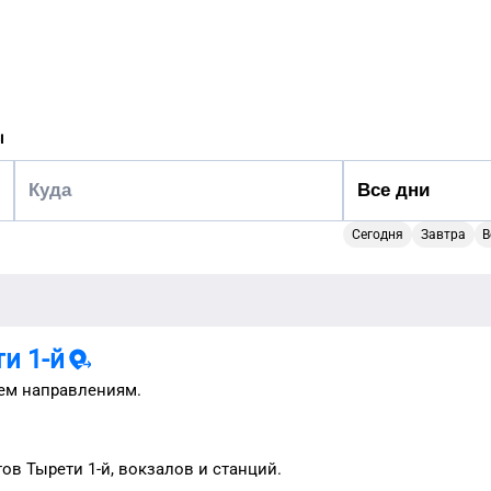
ы
Сегодня
Завтра
В
и 1-й
ем направлениям.
тов
Тырети 1-й
, вокзалов и станций.