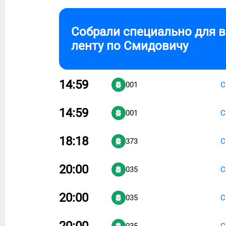
Собрали специально для 
ленту по
Смидовичу
14:59
001
С
14:59
001
С
18:18
373
С
20:00
035
С
20:00
035
С
20:00
035
С