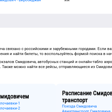
ича
связано с российскими и зарубежными городами.
Если ва
ения и найти билеты, то
воспользуйтесь формой
поиска в на
окзалов
Смидовича
, автобусных станций и онлайн-табло
аэр
.
Также можно найти
все рейсы, отправляющиеся из
Смидови
Расписание
Смидо
мидовичем
транспорт
олочаевки-1
Поезда Смидовича
олочаевки-2
Авиатранспорт Смидовича