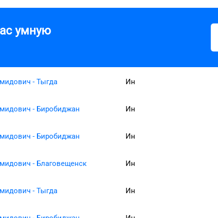
вас умную
мидович - Тыгда
Ин
мидович - Биробиджан
Ин
мидович - Биробиджан
Ин
мидович - Благовещенск
Ин
мидович - Тыгда
Ин
мидович - Биробиджан
Ин