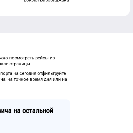
жно посмотреть рейсы
из
чале страницы.
опорта
на сегодня
отфильтруйте
ча
, на
точное
время
дня
или на
вича
на остальной