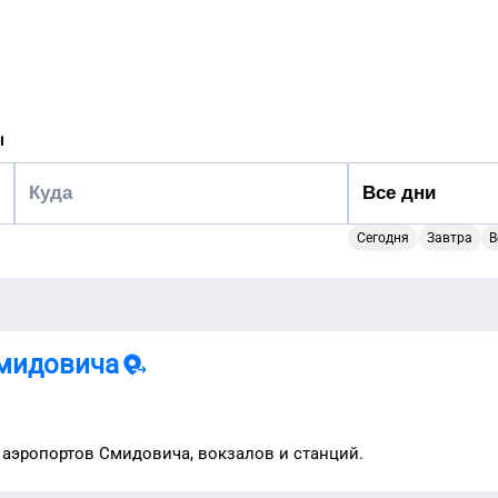
ы
Сегодня
Завтра
В
мидовича
 аэропортов
Смидовича
, вокзалов и станций.