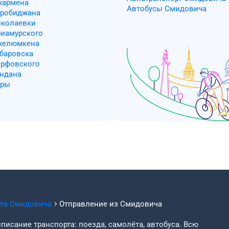
жармена
Автобусы Смидовича
иробиджана
иколаевки
риамурского
Джелюмкена
абаровска
орфовского
андана
иры
рта
Смидовича
Отправление из
Смидовича
писание транспорта: поезда, самолёта, автобуса. Всю