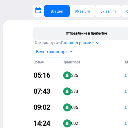
Все дни
06 авг. чт
07 авг. пт
0
Отправление и прибытие
10
маршрутов
Сначала ранние
Весь транспорт
Время
Транспорт
М
05:16
325
С
07:43
373
С
09:02
035
С
14:24
002
С