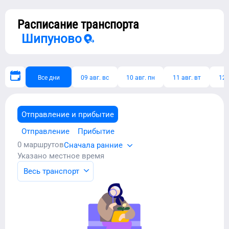
Расписание транспорта
Шипуново
Все дни
09 авг. вс
10 авг. пн
11 авг. вт
12 
Отправление и прибытие
Отправление
Прибытие
0
маршрутов
Сначала ранние
Указано местное время
Весь транспорт