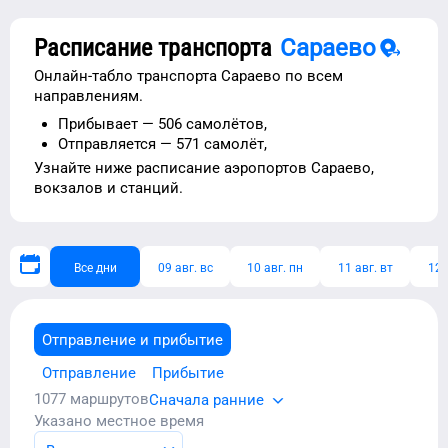
Расписание транспорта
Сараево
Онлайн-табло транспорта
Сараево
по всем
направлениям.
Прибывает —
506 самолётов,
Отправляется —
571 самолёт,
Узнайте ниже расписание
аэропортов
Сараево
,
вокзалов и станций.
Все дни
09 авг. вс
10 авг. пн
11 авг. вт
12 
Отправление и прибытие
Отправление
Прибытие
1077
маршрутов
Сначала ранние
Указано местное время