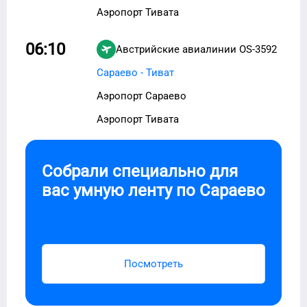
Аэропорт Тивата
06:10
Австрийские авиалинии
OS-3592
Сараево - Тиват
Аэропорт Сараево
Аэропорт Тивата
Собрали специально для
вас умную ленту по
Сараево
Посмотреть