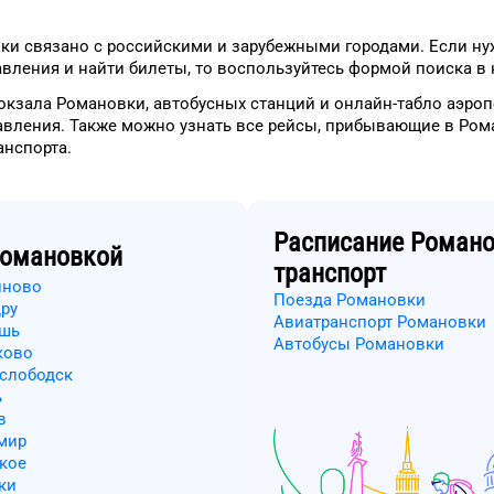
ки
связано с российскими и зарубежными городами.
Если ну
вления и найти билеты, то
воспользуйтесь формой
поиска в 
окзала
Романовки
, автобусных станций и онлайн-табло
аэроп
авления.
Также можно узнать
все рейсы, прибывающие в
Ром
анспорта
.
Расписание
Романо
омановкой
транспорт
иново
Поезда Романовки
ру
Авиатранспорт Романовки
ошь
Автобусы Романовки
ково
ослободск
ь
в
мир
кое
ки