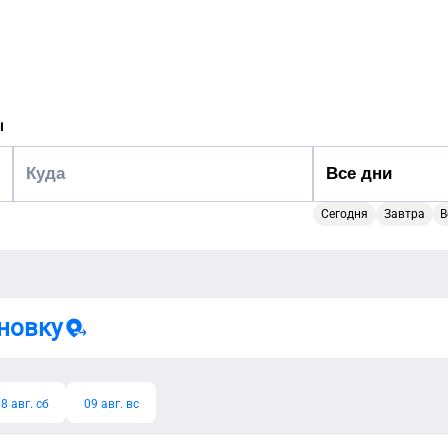
ы
Сегодня
Завтра
В
новку
8 авг. сб
09 авг. вс