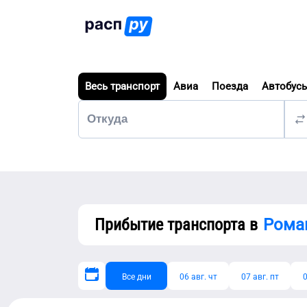
Весь транспорт
Авиа
Поезда
Автобус
Прибытие транспорта в
Рома
Все дни
06 авг. чт
07 авг. пт
0