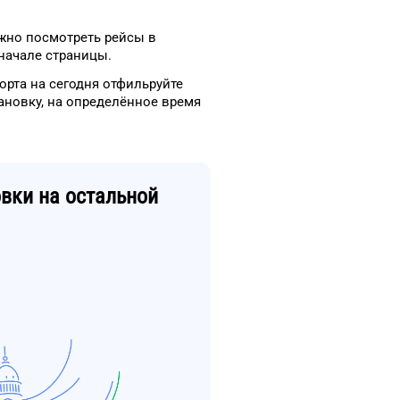
жно посмотреть рейсы
в
начале страницы.
орта
на сегодня
отфильруйте
ановку
, на
определённое
время
вки
на остальной