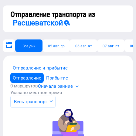
Отправление транспорта из
Расшеватской
Все дни
05 авг. ср
06 авг. чт
07 авг. пт
08 
Отправление и прибытие
Отправление
Прибытие
0
маршрутов
Сначала ранние
Указано местное время
Весь транспорт