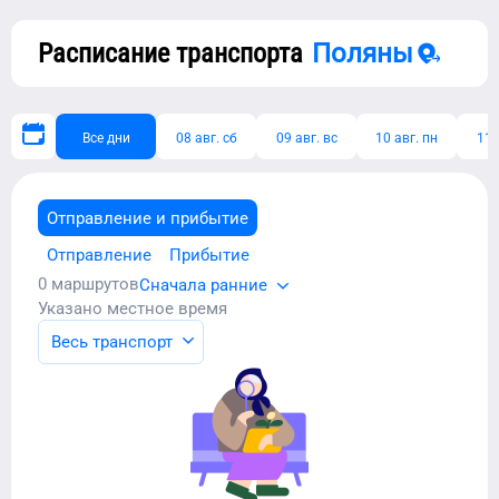
Расписание транспорта
Поляны
Все дни
08 авг. сб
09 авг. вс
10 авг. пн
11 
Отправление и прибытие
Отправление
Прибытие
0
маршрутов
Сначала ранние
Указано местное время
Весь транспорт