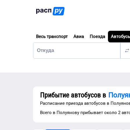
Весь транспорт
Авиа
Поезда
Автобус
Прибытие автобусов в
Полуя
Расписание приезда автобусов в
Полуяно
Вcего в
Полуянову
прибывает около
2
авто