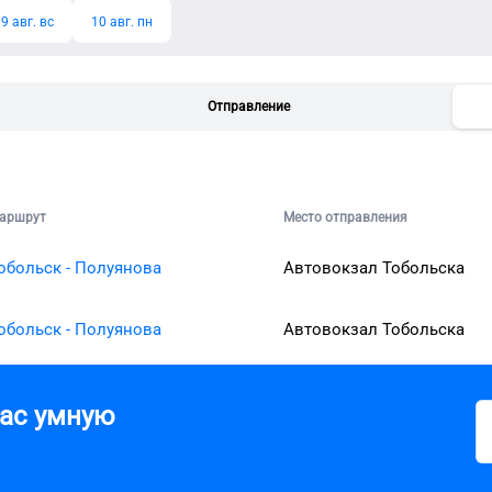
9 авг. вс
10 авг. пн
Отправление
аршрут
Место отправления
обольск - Полуянова
Автовокзал Тобольска
обольск - Полуянова
Автовокзал Тобольска
вас умную