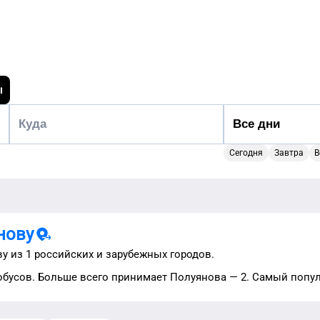
ы
Сегодня
Завтра
В
нову
ву
из
1
российских и
зарубежных городов.
бусов.
Больше всего
принимает
Полуянова
—
2
. Самый
попу