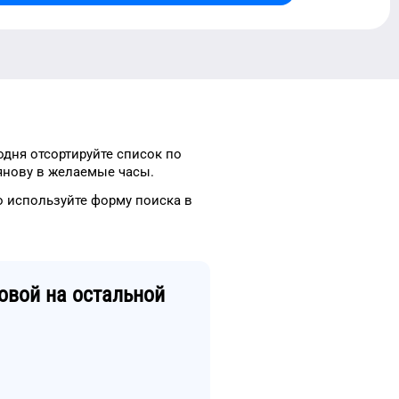
одня
отсортируйте список
по
янову
в
желаемые
часы.
то
используйте форму
поиска в
овой
на остальной
й