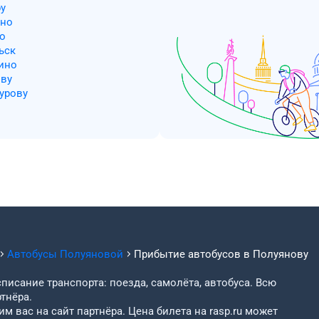
у
ино
о
ьск
ино
ову
урову
Автобусы
Полуяновой
Прибытие автобусов в
Полуянову
писание транспорта: поезда, самолёта, автобуса. Всю
тнёра.
м вас на сайт партнёра. Цена билета на rasp.ru может