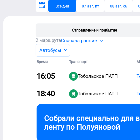
Все дни
07 авг. пт
08 авг. сб
0
Отправление и прибытие
2
маршрута
Сначала ранние
Автобусы
Время
Транспорт
М
16:05
Тобольское ПАТП
Т
18:40
Тобольское ПАТП
Т
Собрали специально для 
ленту по
Полуяновой