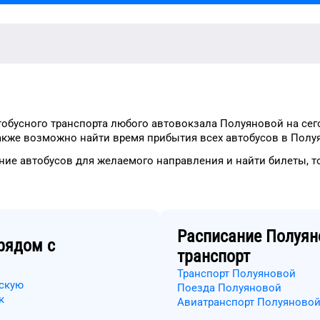
тобусного транспорта
любого
автовокзала
Полуяновой
на сег
акже возможно найти
время прибытия всех автобусов в
Полу
ние
автобусов для
желаемого
направления и найти билеты, 
Расписание
Полуян
рядом с
транспорт
Транспорт Полуяновой
кскую
Поезда Полуяновой
к
Авиатранспорт Полуяново