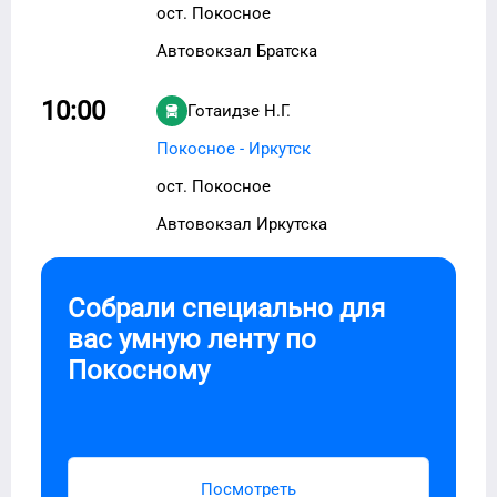
ост. Покосное
Автовокзал Братска
10:00
Готаидзе Н.Г.
Покосное - Иркутск
ост. Покосное
Автовокзал Иркутска
Собрали специально для
вас умную ленту по
Покосному
Посмотреть