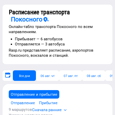
Расписание транспорта
Покосного
Онлайн-табло транспорта
Покосного
по всем
направлениям.
Прибывает —
6 автобусов
Отправляется —
3 автобуса
Rasp.ru представляет расписание,
аэропортов
Покосного
, вокзалов и станций.
Все дни
06 авг. чт
07 авг. пт
08 авг. сб
09 
Отправление и прибытие
Отправление
Прибытие
9
маршрутов
Сначала ранние