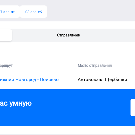
7 авг. пт
08 авг. сб
Отправление
аршрут
Место отправления
ижний Новгород - Поисево
Автовокзал Щербинки
вас умную