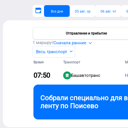
Все дни
05 авг. ср
06 авг. чт
0
Отправление и прибытие
1
маршрут
Сначала ранние
Весь транспорт
Время
Транспорт
М
07:50
Башавтотранс
Н
Собрали специально для 
ленту по
Поисево