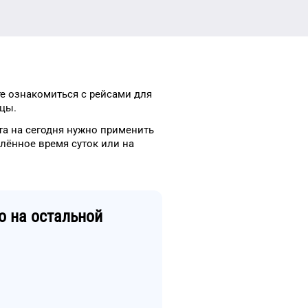
те ознакомиться с рейсами
для
цы.
та
на сегодня
нужно применить
елённое
время
суток
или на
о
на остальной