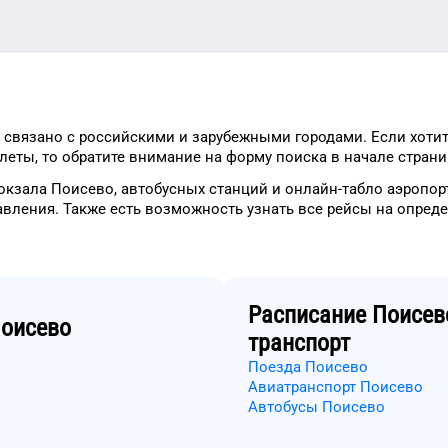
связано с российскими и зарубежными городами.
Если хоти
леты, то
обратите внимание на форму
поиска в начале страни
окзала
Поисево
, автобусных станций и онлайн-табло
аэропор
авления.
Также есть возможность узнать
все рейсы на
опред
Расписание
Поисев
оисево
транспорт
Поезда Поисево
Авиатранспорт Поисево
Автобусы Поисево