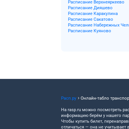
Расписание Верхнеяркеево
Расписание Дияшево
Расписание Каракулина
Расписание Сакатово
Расписание Набережных Чел
Расписание Куяново
Расп.ру
Онлайн-табло транспо
На rasp.ru можно посмотреть рас
информацию берём у нашего пар
Чтобы купить билет, перенаправи
отличаться — она не учитывает 