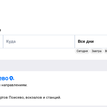
ы
Сегодня
Завтра
В
ево
 направлениям.
ортов
Поисево
, вокзалов и станций.