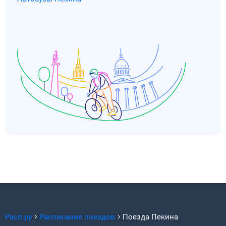
Расп.ру
Расписание поездов
Поезда
Пекина