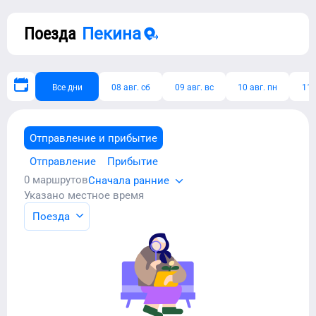
Поезда
Пекина
Все дни
08 авг. сб
09 авг. вс
10 авг. пн
11 
Отправление и прибытие
Отправление
Прибытие
0
маршрутов
Сначала ранние
Указано местное время
Поезда