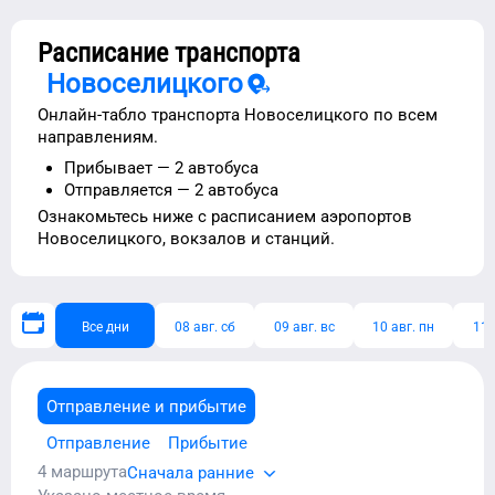
Расписание транспорта
Новоселицкого
Онлайн-табло транспорта
Новоселицкого
по всем
направлениям.
Прибывает —
2 автобуса
Отправляется —
2 автобуса
Ознакомьтесь ниже с расписанием
аэропортов
Новоселицкого
, вокзалов и станций.
Все дни
08 авг. сб
09 авг. вс
10 авг. пн
11 
Отправление и прибытие
Отправление
Прибытие
4
маршрута
Сначала ранние