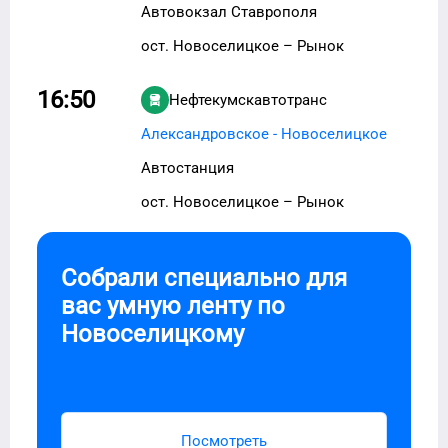
Автовокзал Ставрополя
ост. Новоселицкое – Рынок
16:50
Нефтекумскавтотранс
Александровское - Новоселицкое
Автостанция
ост. Новоселицкое – Рынок
Собрали специально для
вас умную ленту по
Новоселицкому
Посмотреть