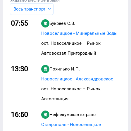
Указано местное время
Весь транспорт
07:55
Букреев С.В.
Новоселицкое - Минеральные Воды
ост. Новоселицкое – Рынок
Автовокзал Пригородный
13:30
Похилько И.П.
Новоселицкое - Александровское
ост. Новоселицкое – Рынок
Автостанция
16:50
Нефтекумскавтотранс
Ставрополь - Новоселицкое