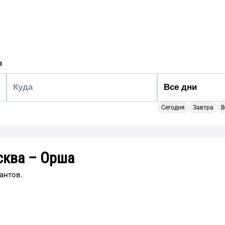
ы
Сегодня
Завтра
В
сква – Орша
антов.