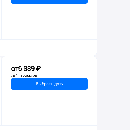
от
6 ⁠389 ⁠₽
за 1 пассажира
Выбрать дату