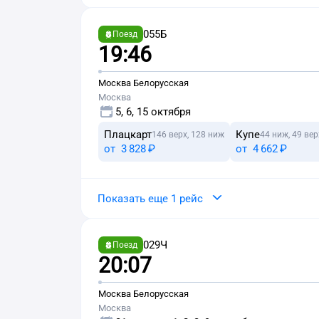
055Б
Поезд
19:46
Москва Белорусская
Москва
5, 6, 15 октября
Плацкарт
Купе
146 верх, 128 ниж
44 ниж, 49 вер
от
3 ⁠828 ⁠₽
от
4 ⁠662 ⁠₽
Показать еще 1 рейс
029Ч
Поезд
20:07
Москва Белорусская
Москва