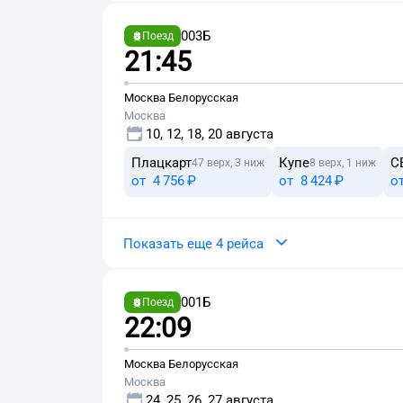
003Б
Поезд
21:45
Москва Белорусская
Москва
10, 12, 18, 20 августа
Плацкарт
Купе
С
47 верх, 3 ниж
8 верх, 1 ниж
от
4 ⁠756 ⁠₽
от
8 ⁠424 ⁠₽
о
Показать еще 4 рейса
001Б
Поезд
22:09
Москва Белорусская
Москва
24, 25, 26, 27 августа