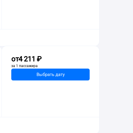
от
4 ⁠211 ⁠₽
за 1 пассажира
Выбрать дату