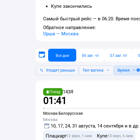
Купе закончились
Самый быстрый рейс — в 06:20. Время поез
Обратное направление:
Орша
—
Москва
Все дни
06 авг. чт
07 авг. пт
0
Уходит раньше
Тип вагона
Время
143Я
Поезд
01:41
Москва Белорусская
Москва
10, 17, 24, 31 августа, 14 сентября и в др
Плацкарт
Купе
12 верх, 1 ниж
10 верх, 6 ниж