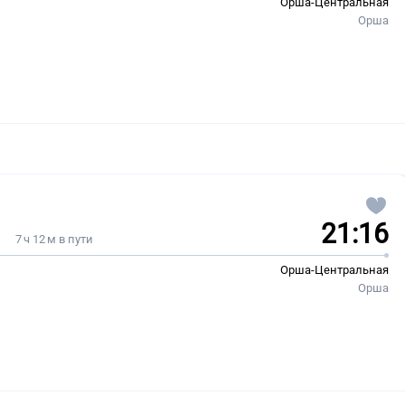
Орша-Центральная
Орша
21:16
7 ч 12 м в пути
Орша-Центральная
Орша