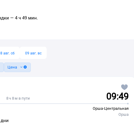
дки — 4 ч 49 мин.
8 авг. сб
09 авг. вс
Цена
09:49
8 ч 8 м в пути
Орша-Центральная
Орша
. дни