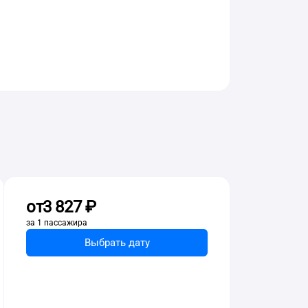
от
3 ⁠827 ⁠₽
за 1 пассажира
Выбрать дату