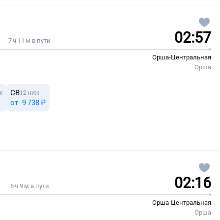
02:57
7 ч 11 м в пути
Орша-Центральная
Орша
СВ
х
12 ниж
от
9 ⁠738 ⁠₽
02:16
6 ч 9 м в пути
Орша-Центральная
Орша