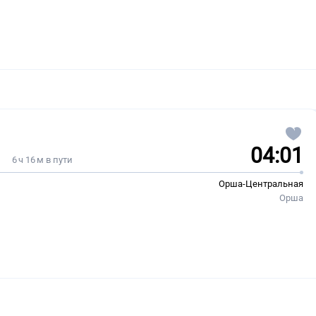
04:01
6 ч 16 м в пути
Орша-Центральная
Орша