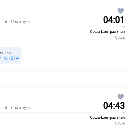
04:01
6 ч 16 м в пути
Орша-Центральная
Орша
В
2 ниж
т
16 ⁠157 ⁠₽
04:43
6 ч 34 м в пути
Орша-Центральная
Орша