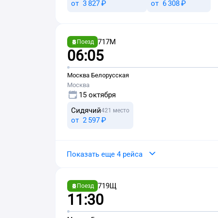
от
3 ⁠827 ⁠₽
от
6 ⁠308 ⁠₽
717М
Поезд
06:05
Москва Белорусская
Москва
15 октября
Сидячий
421 место
от
2 ⁠597 ⁠₽
Показать еще 4 рейса
719Щ
Поезд
11:30