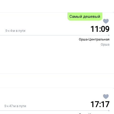
Самый дешевый
11:09
5 ч 4 м в пути
Орша-Центральная
Орша
17:17
5 ч 47 м в пути