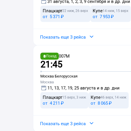
31 августа, 1, 2, 3, 9 сентября и в др. дни
Плацкарт
Купе
22 ниж, 26 верх
14 ниж, 15 верх
от
5 ⁠371 ⁠₽
от
7 ⁠953 ⁠₽
Показать еще 3 рейса
007М
Поезд
21:45
Москва Белорусская
Москва
11, 13, 17, 19, 25 августа и в др. дни
Плацкарт
Купе
15 верх, 3 ниж
46 верх, 14 ниж
от
4 ⁠211 ⁠₽
от
8 ⁠065 ⁠₽
Показать еще 3 рейса