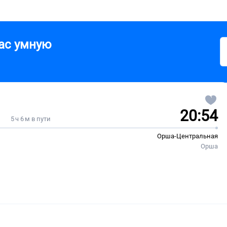
ас умную
20:54
5 ч 6 м в пути
Орша-Центральная
Орша