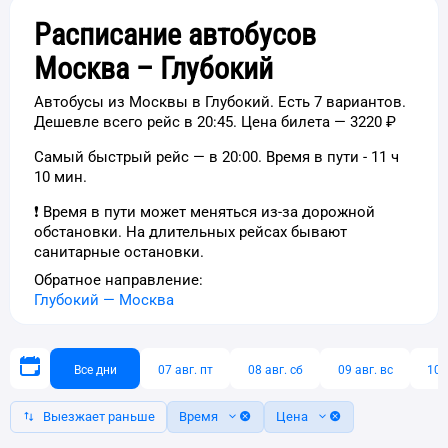
Расписание автобусов
Москва – Глубокий
Автобусы из Москвы в Глубокий. Есть 7 вариантов.
Дешевле всего рейс в 20:45. Цена билета — 3220 ₽
Самый быстрый рейс — в 20:00. Время в пути - 11 ч
10 мин.
❗ Время в пути может меняться из-за дорожной
обстановки. На длительных рейсах бывают
санитарные остановки.
Обратное направление:
Глубокий
—
Москва
Все дни
07 авг. пт
08 авг. сб
09 авг. вс
10 
Выезжает раньше
Время
Цена