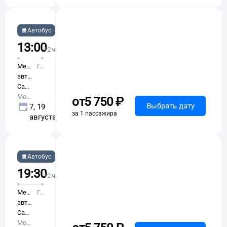
Авто-
Автобус
Тревел
13:00
01:16
12 ч 16 м в пути
Международный
Глубокий
автовокзал
Саларьево
Москва
от
5 ⁠750 ⁠₽
Выбрать дату
7, 19
за 1 пассажира
августа
Авто-
Автобус
Тревел
19:30
07:47
12 ч 17 м в пути
Международный
Глубокий
автовокзал
Саларьево
Москва