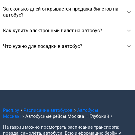
Международный автовокзал Саларьево, Автостанция
Автобусы из Москвы прибывают на следующие вокзалы/
За сколько дней открывается продажа билетов на
Новоясеневская и Автовокзал Красногвардейский.
станции Глубокого: ост. Глубокий.
автобус?
Продажа автобусных билетов на междугородние
Как купить электронный билет на автобус?
направления открывается примерно за 10 суток до
отправления, но могут запускать продажи и за месяц или
Электронный билет на автобус можно купить на сайте.
Что нужно для посадки в автобус?
несколько месяцев, зависит от перевозчика.
Для покупки нужно выбрать дату отправления, автобус,
ввести личные данные пассажиров и оплатить заказ.
Вам потребуются распечатанный или электронный билет,
Билет придёт на почту.
зависит от перевозчика, а также оригинал документа, на
который оформлен заказ.
Расп.ру
Расписание автобусов
Автобусы
Москвы
Автобусные рейсы Москва – Глубокий
На rasp.ru можно посмотреть расписание транспорта:
поезда, самолёта, автобуса. Всю информацию берём у