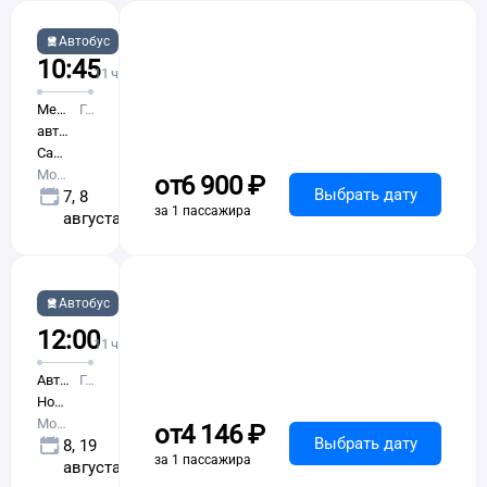
Евротранс
Автобус
10:45
22:05
11 ч 20 м в пути
Международный
Глубокий
автовокзал
Саларьево
Москва
от
6 ⁠900 ⁠₽
Выбрать дату
7, 8
за 1 пассажира
августа
Некрасов
Автобус
И.А.
12:00
23:30
11 ч 30 м в пути
Автостанция
Глубокий
Новоясеневская
Москва
от
4 ⁠146 ⁠₽
Выбрать дату
8, 19
за 1 пассажира
августа