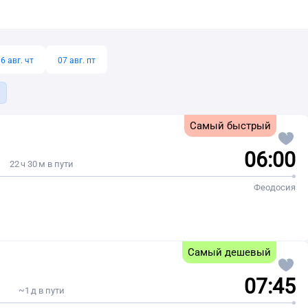
6 авг. чт
07 авг. пт
Самый быстрый
06:00
22 ч 30 м в пути
Феодосия
Самый дешевый
07:45
~1 д в пути