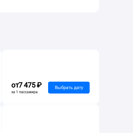
от
7 ⁠475 ⁠₽
Выбрать дату
за 1 пассажира