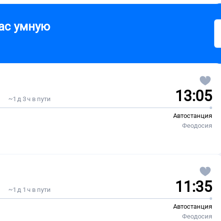
ас умную
13:05
~1 д 3 ч в пути
Автостанция
Феодосия
11:35
~1 д 1 ч в пути
Автостанция
Феодосия