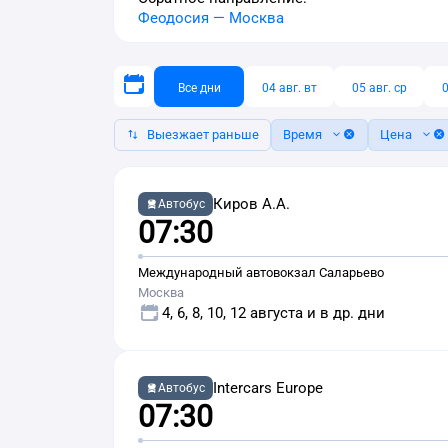
Феодосия
—
Москва
Все дни
04 авг. вт
05 авг. ср
0
Выезжает раньше
Время
Цена
Киров А.А.
Автобус
07:30
Международный автовокзал Саларьево
Москва
4, 6, 8, 10, 12 августа и в др. дни
Intercars Europe
Автобус
07:30