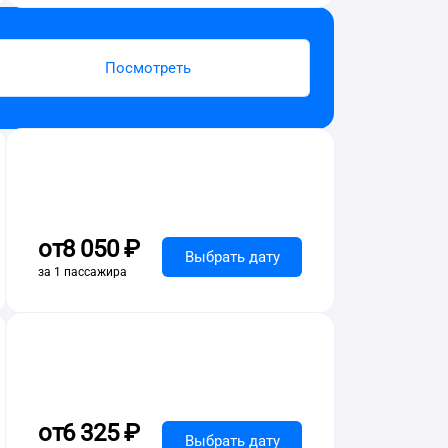
Посмотреть
от
8 ⁠050 ⁠₽
Выбрать дату
за 1 пассажира
от
6 ⁠325 ⁠₽
Выбрать дату