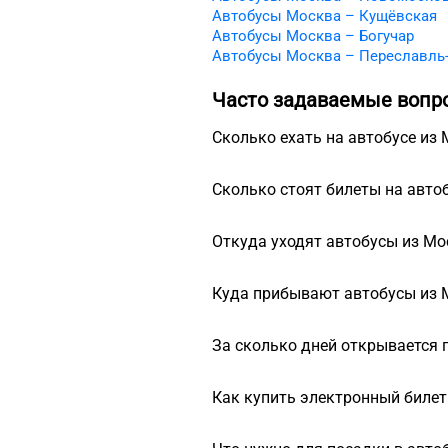
Автобусы Москва – Кущёвская
Автобусы Москва – Богучар
Автобусы Москва – Переславль
Часто задаваемые вопр
Сколько ехать на автобусе из
Дорога на автобусе Москва — Ф
Сколько стоят билеты на авто
— едет 22 ч 30 мин и выезжает в 
Стоимость билетов зависит от п
Откуда уходят автобусы из М
Чтобы добраться из Москвы в Ф
Куда прибывают автобусы из 
Новоясеневская, Международны
Котельники, ост. Аэропорт Дом
Автобусы из Москвы прибывают 
За сколько дней открывается 
и Автостанция.
Продажа автобусных билетов на
Как купить электронный билет
запускать продажи и за месяц и
Электронный билет на автобус м