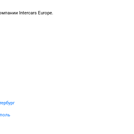
пании Intercars Europe.
.
тербург
поль