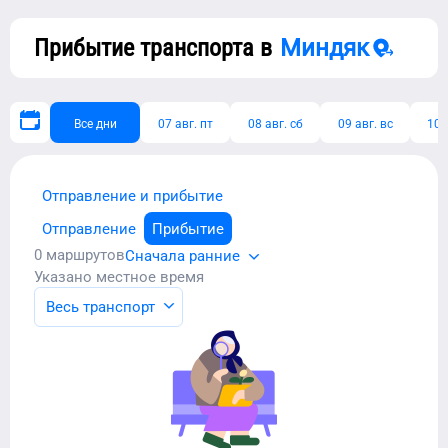
Прибытие транспорта в
Миндяк
Все дни
07 авг. пт
08 авг. сб
09 авг. вс
10 
Отправление и прибытие
Отправление
Прибытие
0
маршрутов
Сначала ранние
Указано местное время
Весь транспорт