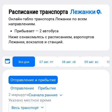
Расписание транспорта
Лежанки
Онлайн-табло транспорта
Лежанки
по всем
направлениям.
Прибывает —
2 автобуса
Ниже ознакомьтесь с расписанием,
аэропортов
Лежанки
, вокзалов и станций.
Все дни
07 авг. пт
08 авг. сб
09 авг. вс
10 
Отправление и прибытие
Отправление
Прибытие
2
маршрута
Сначала ранние
Указано местное время
Весь транспорт