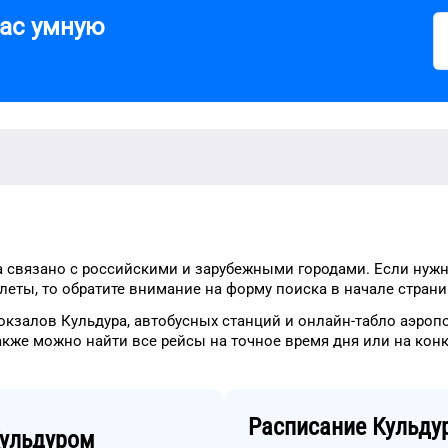
вас умную
а
связано с российскими и зарубежными городами.
Если нужн
леты, то
обратите внимание на форму
поиска в начале страни
окзалов
Кульдура
, автобусных станций и онлайн-табло
аэроп
акже можно найти
все рейсы на
точное
время
дня
или на кон
Расписание
Кульду
ульдуром