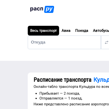
Весь транспорт
Авиа
Поезда
Автобус
Расписание транспорта
Куль
Онлайн-табло транспорта
Кульдура
по все
Прибывает —
2 поезда,
Отправляется —
1 поезд,
Ниже представлено расписание
аэропорт