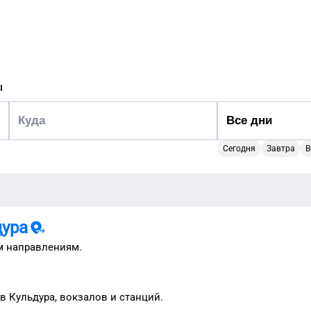
ы
Сегодня
Завтра
В
дура
м направлениям.
ов
Кульдура
, вокзалов и станций.