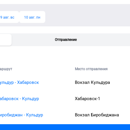
9 авг. вс
10 авг. пн
Отправление
аршрут
Место отправления
ульдур - Хабаровск
Вокзал Кульдура
абаровск - Кульдур
Хабаровск-1
иробиджан - Кульдур
Вокзал Биробиджана