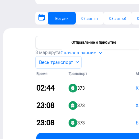
Все дни
07 авг. пт
08 авг. сб
0
Отправление и прибытие
3
маршрута
Сначала ранние
Весь транспорт
Время
Транспорт
М
02:44
373
К
23:08
373
Х
23:08
373
Б