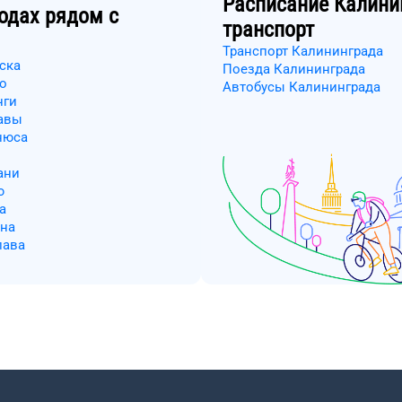
Расписание
Калини
одах рядом с
транспорт
Транспорт Калининграда
ска
Поезда Калининграда
о
Автобусы Калининграда
нги
авы
нюса
ани
ю
а
ина
лава