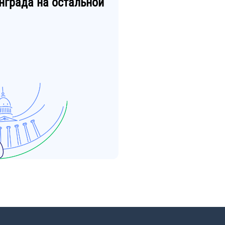
нграда
на остальной