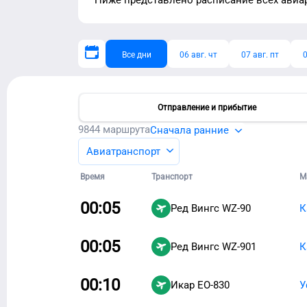
Ниже представлено расписание
всех авиа
Все дни
06 авг. чт
07 авг. пт
0
Отправление и прибытие
9844
маршрута
Сначала ранние
Авиатранспорт
Время
Транспорт
М
00:05
Ред Вингс
WZ-90
К
00:05
Ред Вингс
WZ-901
К
00:10
Икар
EO-830
У