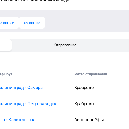
рейсов аэропортов
Калининграда
.
8 авг. сб
09 авг. вс
Отправление
аршрут
Место отправления
алининград - Самара
Храброво
алининград - Петрозаводск
Храброво
фа - Калининград
Аэропорт Уфы