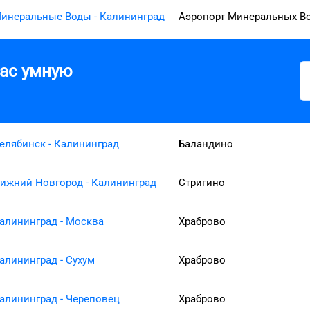
инеральные Воды - Калининград
Аэропорт Минеральных В
вас умную
елябинск - Калининград
Баландино
ижний Новгород - Калининград
Стригино
алининград - Москва
Храброво
алининград - Сухум
Храброво
алининград - Череповец
Храброво