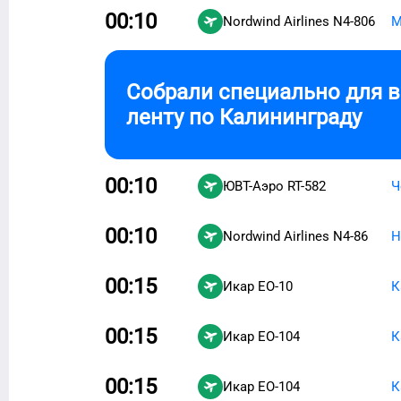
00:10
Nordwind Airlines
N4-806
М
Собрали специально для 
ленту по
Калининграду
00:10
ЮВТ-Аэро
RT-582
Ч
00:10
Nordwind Airlines
N4-86
Н
00:15
Икар
EO-10
К
00:15
Икар
EO-104
К
00:15
Икар
EO-104
К