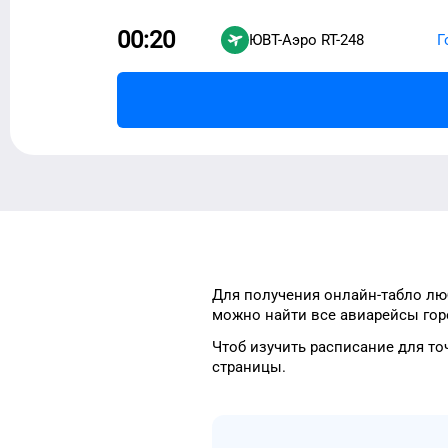
00:20
ЮВТ-Аэро
RT-248
Г
Для получения онлайн-табло
лю
можно найти
все авиарейсы го
Чтоб изучить расписание
для
то
страницы.