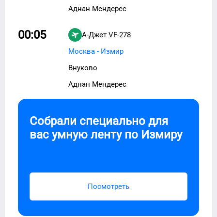
Аднан Мендерес
00:05
А-Джет
VF-278
Москва - Измир
Внуково
Аднан Мендерес
Собрали специально для
вас умную ленту по
Измиру
Посмотреть