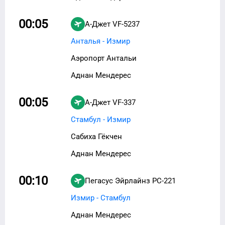
00:05
А-Джет
VF-5237
Анталья - Измир
Аэропорт Антальи
Аднан Мендерес
00:05
А-Джет
VF-337
Стамбул - Измир
Сабиха Гёкчен
Аднан Мендерес
00:10
Пегасус Эйрлайнз
PC-221
Измир - Стамбул
Аднан Мендерес