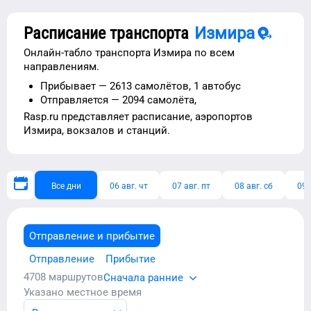
Расписание транспорта
Измира
Онлайн-табло транспорта
Измира
по всем
направлениям.
Прибывает —
2613 самолётов,
1 автобус
Отправляется —
2094 самолёта,
Rasp.ru представляет расписание,
аэропортов
Измира
, вокзалов и станций.
Все дни
06 авг. чт
07 авг. пт
08 авг. сб
09 
Отправление и прибытие
Отправление
Прибытие
4708
маршрутов
Сначала ранние
Указано местное время