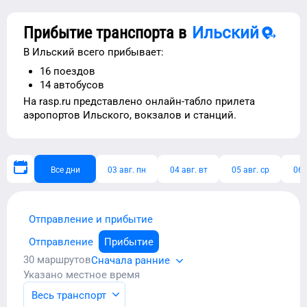
Прибытие транспорта в
Ильский
В
Ильский
всего прибывает:
16
поездов
14
автобусов
На rasp.ru представлено
онлайн-табло прилета
аэропортов
Ильского
, вокзалов и станций.
Все дни
03 авг. пн
04 авг. вт
05 авг. ср
06 
Отправление и прибытие
Отправление
Прибытие
30
маршрутов
Сначала ранние
Указано местное время
Весь транспорт