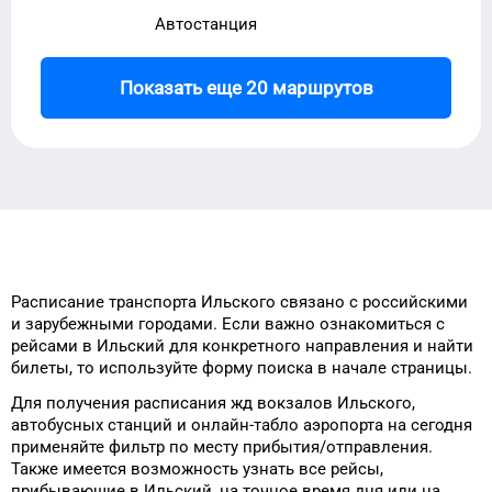
Автостанция
Показать еще 20 маршрутов
Расписание транспорта
Ильского
связано с российскими
и зарубежными городами.
Если важно ознакомиться с
рейсами
в
Ильский
для
конкретного
направления и найти
билеты, то
используйте форму
поиска в начале страницы.
Для получения расписания жд
вокзалов
Ильского
,
автобусных станций и онлайн-табло
аэропорта
на сегодня
применяйте фильтр
по месту прибытия/отправления.
Также имеется возможность узнать
все рейсы,
прибывающие в
Ильский
, на
точное
время
дня
или на