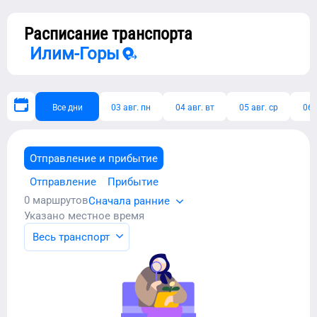
Расписание транспорта
Илим-Горы
Все дни
03 авг. пн
04 авг. вт
05 авг. ср
06 
Отправление и прибытие
Отправление
Прибытие
0
маршрутов
Сначала ранние
Указано местное время
Весь транспорт