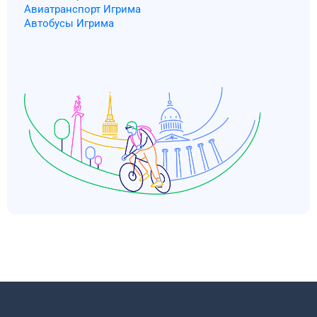
Авиатранспорт Игрима
Автобусы Игрима