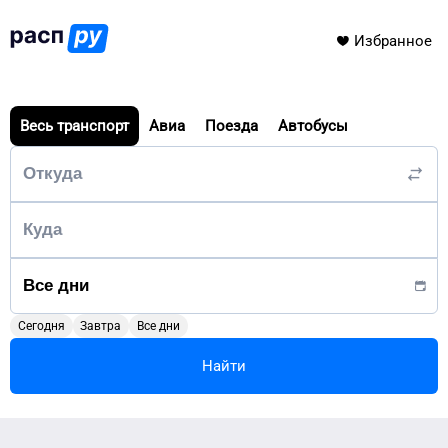
Избранное
Весь транспорт
Авиа
Поезда
Автобусы
Сегодня
Завтра
Все дни
Найти