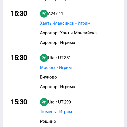
15:30
А247
11
Ханты-Мансийск - Игрим
Аэропорт Ханты-Мансийска
Аэропорт Игрима
15:30
Utair
UT-351
Москва - Игрим
Внуково
Аэропорт Игрима
15:30
Utair
UT-299
Тюмень - Игрим
Рощино