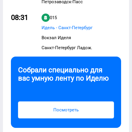
Петрозаводск-Пасс
08:31
015
Идель - Санкт-Петербург
Вокзал Иделя
Санкт-Петербург Ладож.
Собрали специально для
вас умную ленту по
Иделю
Посмотреть