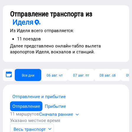
Отправление транспорта из
Иделя
Из
Иделя
всего отправляется:
11
поездов
Далее представлено
онлайн-табло вылета
аэропортов
Иделя
, вокзалов и станций.
Все дни
06 авг. чт
07 авг. пт
08 авг. сб
09 
Отправление и прибытие
Отправление
Прибытие
11
маршрутов
Сначала ранние
Указано местное время
Весь транспорт