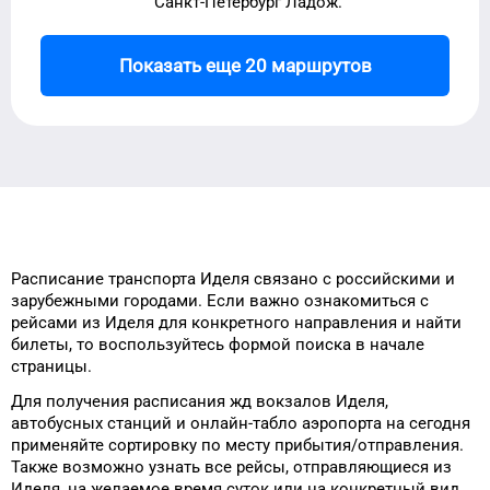
Санкт-Петербург Ладож.
Показать еще 20 маршрутов
Расписание транспорта
Иделя
связано с российскими и
зарубежными городами.
Если важно ознакомиться с
рейсами
из
Иделя
для
конкретного
направления и найти
билеты, то
воспользуйтесь формой
поиска в начале
страницы.
Для получения расписания жд
вокзалов
Иделя
,
автобусных станций и онлайн-табло
аэропорта
на сегодня
применяйте сортировку
по месту прибытия/отправления.
Также возможно узнать
все рейсы, отправляющиеся из
Иделя
, на
желаемое
время
суток
или на конкретный
вид