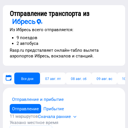
Отправление транспорта из
Ибресь
Из
Ибресь
всего отправляется:
9
поездов
2
автобуса
Rasp.ru предсталвяет
онлайн-табло вылета
аэропортов
Ибресь
, вокзалов и станций.
Все дни
07 авг. пт
08 авг. сб
09 авг. вс
10 
Отправление и прибытие
Отправление
Прибытие
11
маршрутов
Сначала ранние
Указано местное время