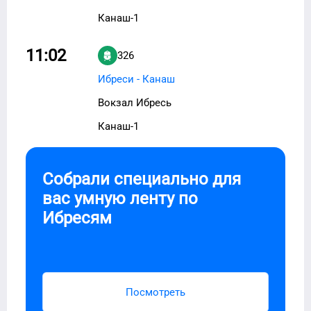
Канаш-1
11:02
326
Ибреси - Канаш
Вокзал Ибресь
Канаш-1
Собрали специально для
вас умную ленту по
Ибресям
Посмотреть