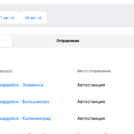
7 авг. пт
08 авг. сб
Отправление
аршрут
Место отправления
вардейск - Знаменск
Автостанция
вардейск - Большаково
Автостанция
вардейск - Калининград
Автостанция