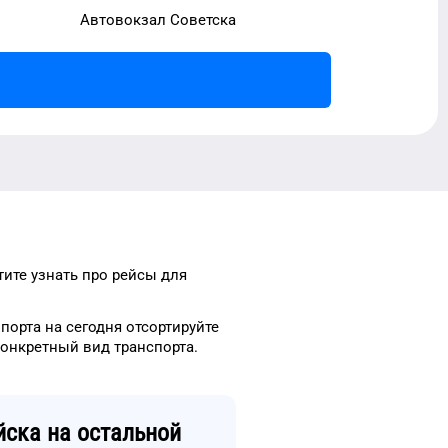
Автовокзал Советска
тите узнать про рейсы
для
опорта
на сегодня
отсортируйте
конкретный
вид транспорта
.
йска
на остальной