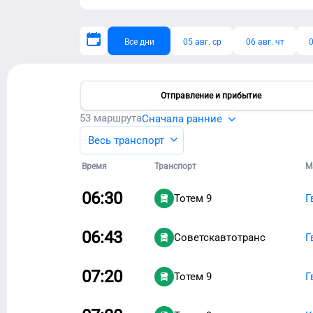
Все дни
05 авг. ср
06 авг. чт
0
Отправление и прибытие
53
маршрута
Сначала ранние
Весь транспорт
Время
Транспорт
М
06:30
Тотем 9
Г
06:43
Советскавтотранc
Г
07:20
Тотем 9
Г