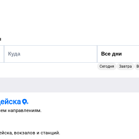
ы
Сегодня
Завтра
В
дейска
сем направлениям.
ейска
, вокзалов и станций.