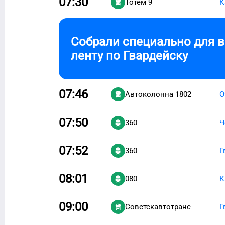
07:30
Тотем 9
К
Собрали специально для 
ленту по
Гвардейску
07:46
Автоколонна 1802
О
07:50
360
Ч
07:52
360
Г
08:01
080
К
09:00
Советскавтотранc
Г