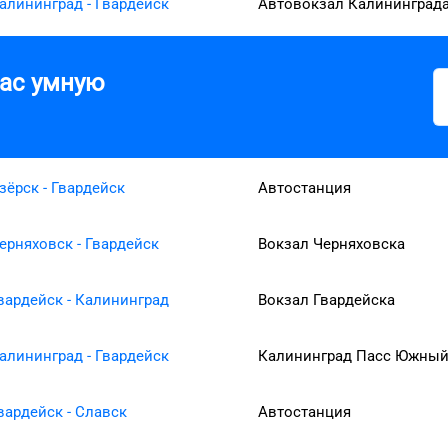
алининград - Гвардейск
Автовокзал Калининград
вас умную
зёрск - Гвардейск
Автостанция
ерняховск - Гвардейск
Вокзал Черняховска
вардейск - Калининград
Вокзал Гвардейска
алининград - Гвардейск
Калининград Пасс Южны
вардейск - Славск
Автостанция