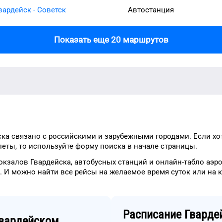
вардейск - Советск
Автостанция
Показать еще 20 маршрутов
ска
связано с российскими и зарубежными городами.
Если хо
леты, то
используйте форму
поиска в начале страницы.
окзалов
Гвардейска
, автобусных станций и онлайн-табло
аэр
.
И можно найти
все рейсы на
желаемое
время
суток
или на 
Расписание
Гварде
вардейском