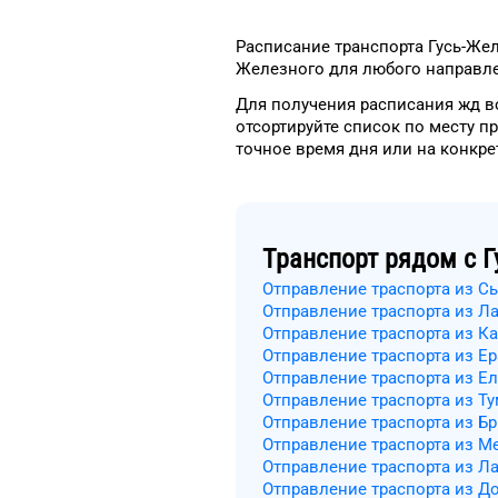
Расписание транспорта
Гусь-Же
Железного
для
любого
направле
Для получения расписания жд
в
отсортируйте список
по месту п
точное
время
дня
или на конкр
Транспорт рядом с
Г
Отправление траспорта из С
Отправление траспорта из 
Отправление траспорта из К
Отправление траспорта из Ер
Отправление траспорта из Е
Отправление траспорта из Т
Отправление траспорта из Б
Отправление траспорта из М
Отправление траспорта из Л
Отправление траспорта из Д