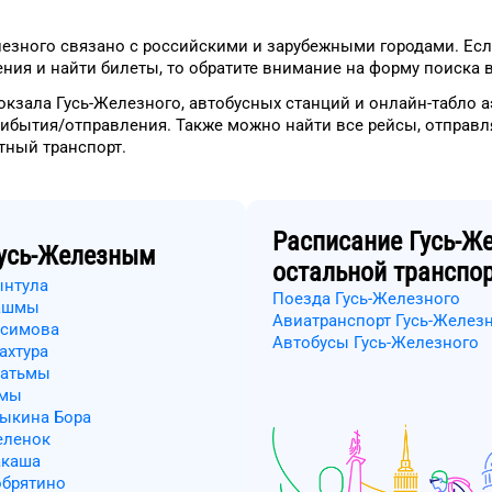
лезного
связано с российскими и зарубежными городами.
Есл
ния и найти билеты, то
обратите внимание на форму
поиска в
окзала
Гусь-Железного
, автобусных станций и онлайн-табло
а
рибытия/отправления.
Также можно найти
все рейсы, отправ
етный
транспорт
.
Расписание
Гусь-Ж
усь-Железным
остальной транспо
ынтула
Поезда Гусь-Железного
Лашмы
Авиатранспорт Гусь-Желез
асимова
Автобусы Гусь-Железного
ахтура
латьмы
умы
рыкина Бора
еленок
акаша
обрятино