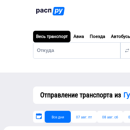
Весь транспорт
Авиа
Поезда
Автобус
Отправление транспорта из
Г
Все дни
07 авг. пт
08 авг. сб
0