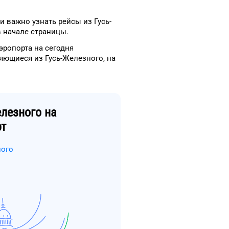
и важно узнать рейсы
из
Гусь-
 начале страницы.
эропорта
на сегодня
ляющиеся из
Гусь-Железного
, на
елезного
на
рт
ного