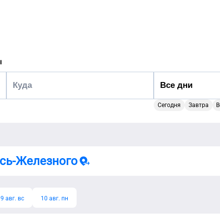
ы
Сегодня
Завтра
В
усь-Железного
9 авг. вс
10 авг. пн