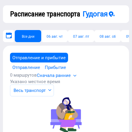
Расписание транспорта
Гудогая
Все дни
06 авг. чт
07 авг. пт
08 авг. сб
09 
Отправление и прибытие
Отправление
Прибытие
0
маршрутов
Сначала ранние
Указано местное время
Весь транспорт