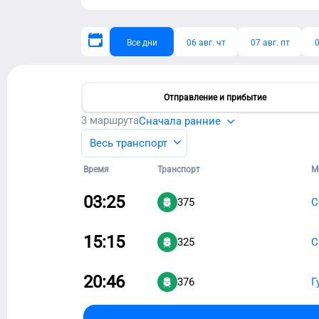
Все дни
06 авг. чт
07 авг. пт
0
Отправление и прибытие
3
маршрута
Сначала ранние
Весь транспорт
Время
Транспорт
М
03:25
375
С
15:15
325
С
20:46
376
Г