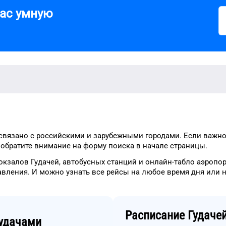
вас умную
связано с российскими и зарубежными городами.
Если важно
о
обратите внимание на форму
поиска в начале страницы.
окзалов
Гудачей
, автобусных станций и онлайн-табло
аэропор
авления.
И можно узнать
все рейсы на
любое
время
дня
или н
Расписание
Гудаче
удачами