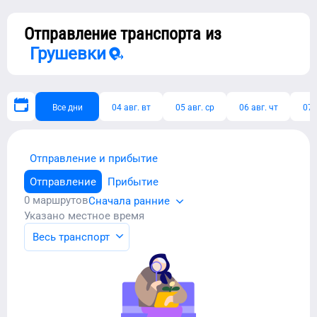
Отправление транспорта из
Грушевки
Все дни
04 авг. вт
05 авг. ср
06 авг. чт
07 
Отправление и прибытие
Отправление
Прибытие
0
маршрутов
Сначала ранние
Указано местное время
Весь транспорт