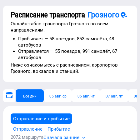
Расписание транспорта
Грозного
Онлайн-табло транспорта
Грозного
по всем
направлениям.
Прибывает —
58 поездов,
853 самолёта,
48
автобусов
Отправляется —
55 поездов,
991 самолёт,
67
автобусов
Ниже ознакомьтесь с расписанием,
аэропортов
Грозного
, вокзалов и станций.
Все дни
05 авг. ср
06 авг. чт
07 авг. пт
08 
Отправление и прибытие
Отправление
Прибытие
2072
маршрута
Сначала ранние