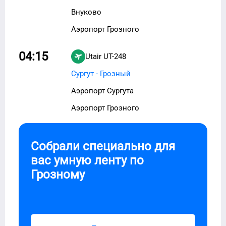
Внуково
Аэропорт Грозного
04:15
Utair
UT-248
Сургут - Грозный
Аэропорт Сургута
Аэропорт Грозного
Собрали специально для
вас умную ленту по
Грозному